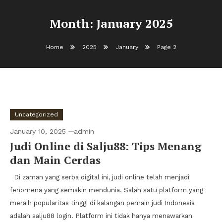
Month:
January 2025
Home
2025
January
Page 2
Uncategorized
January 10, 2025
admin
Judi Online di Salju88: Tips Menang
dan Main Cerdas
Di zaman yang serba digital ini, judi online telah menjadi
fenomena yang semakin mendunia. Salah satu platform yang
meraih popularitas tinggi di kalangan pemain judi Indonesia
adalah salju88 login. Platform ini tidak hanya menawarkan