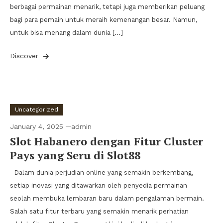
berbagai permainan menarik, tetapi juga memberikan peluang
bagi para pemain untuk meraih kemenangan besar. Namun,
untuk bisa menang dalam dunia […]
Discover
Uncategorized
January 4, 2025
admin
Slot Habanero dengan Fitur Cluster
Pays yang Seru di Slot88
Dalam dunia perjudian online yang semakin berkembang,
setiap inovasi yang ditawarkan oleh penyedia permainan
seolah membuka lembaran baru dalam pengalaman bermain.
Salah satu fitur terbaru yang semakin menarik perhatian