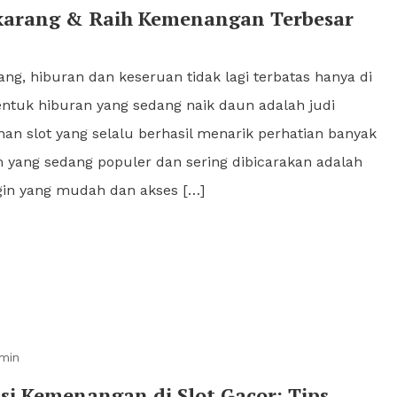
ekarang & Raih Kemenangan Terbesar
arang, hiburan dan keseruan tidak lagi terbatas hanya di
entuk hiburan yang sedang naik daun adalah judi
an slot yang selalu berhasil menarik perhatian banyak
m yang sedang populer dan sering dibicarakan adalah
ogin yang mudah dan akses […]
min
si Kemenangan di Slot Gacor: Tips