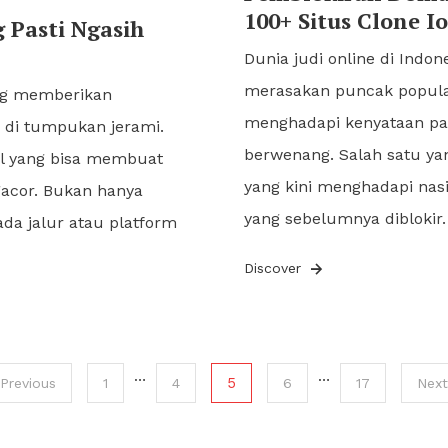
100+ Situs Clone I
 Pasti Ngasih
Dunia judi online di Indo
merasakan puncak populari
ng memberikan
menghadapi kenyataan pa
 di tumpukan jerami.
berwenang. Salah satu ya
il yang bisa membuat
yang kini menghadapi nasi
gacor. Bukan hanya
yang sebelumnya diblokir. 
ada jalur atau platform
Discover
…
…
5
Previous
1
4
6
17
Next