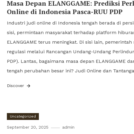
Masa Depan ELANGGAME: Prediksi Per
Online di Indonesia Pasca-RUU PDP
Industri judi online di Indonesia tengah berada di per
sisi, permintaan masyarakat terhadap platform hiburan 
ELANGGAME terus meningkat. Di sisi lain, pemerinta
regulasi melalui Rancangan Undang-Undang Perlindun
PDP). Lantas, bagaimana masa depan ELANGGAME dan 
tengah perubahan besar ini? Judi Online dan Tantanga
Discover
Uncategorized
September 20, 2025
admin