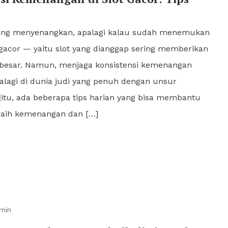
ang menyenangkan, apalagi kalau sudah menemukan
 gacor — yaitu slot yang dianggap sering memberikan
besar. Namun, menjaga konsistensi kemenangan
lagi di dunia judi yang penuh dengan unsur
itu, ada beberapa tips harian yang bisa membantu
raih kemenangan dan […]
min