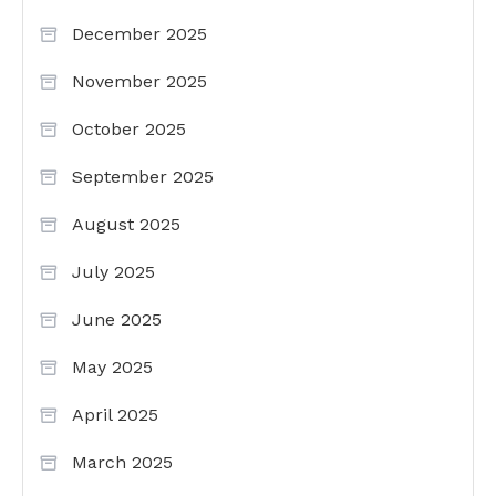
December 2025
November 2025
October 2025
September 2025
August 2025
July 2025
June 2025
May 2025
April 2025
March 2025