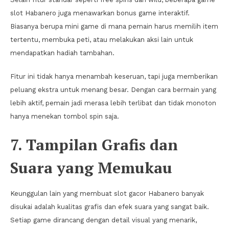
slot Habanero juga menawarkan bonus game interaktif.
Biasanya berupa mini game di mana pemain harus memilih item
tertentu, membuka peti, atau melakukan aksi lain untuk
mendapatkan hadiah tambahan.
Fitur ini tidak hanya menambah keseruan, tapi juga memberikan
peluang ekstra untuk menang besar. Dengan cara bermain yang
lebih aktif, pemain jadi merasa lebih terlibat dan tidak monoton
hanya menekan tombol spin saja.
7. Tampilan Grafis dan
Suara yang Memukau
Keunggulan lain yang membuat slot gacor Habanero banyak
disukai adalah kualitas grafis dan efek suara yang sangat baik.
Setiap game dirancang dengan detail visual yang menarik,