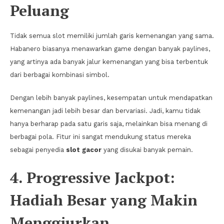
Peluang
Tidak semua slot memiliki jumlah garis kemenangan yang sama.
Habanero biasanya menawarkan game dengan banyak paylines,
yang artinya ada banyak jalur kemenangan yang bisa terbentuk
dari berbagai kombinasi simbol.
Dengan lebih banyak paylines, kesempatan untuk mendapatkan
kemenangan jadi lebih besar dan bervariasi. Jadi, kamu tidak
hanya berharap pada satu garis saja, melainkan bisa menang di
berbagai pola. Fitur ini sangat mendukung status mereka
sebagai penyedia
slot gacor
yang disukai banyak pemain.
4. Progressive Jackpot:
Hadiah Besar yang Makin
Menggiurkan