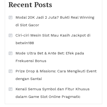
Recent Posts
Modal 20K Jadi 2 Juta? Bukti Real Winning
di Slot Gacor
Ciri-ciri Mesin Slot Mau Kasih Jackpot di
betwin188
Mode Ultra Bet & Ante Bet: Efek pada
Frekuensi Bonus
Prize Drop & Missions: Cara Mengikuti Event
dengan Santai
Kenali Semua Symbol dan Fitur Khusus
dalam Game Slot Online Pragmatic