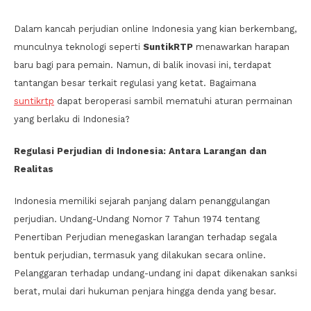
Dalam kancah perjudian online Indonesia yang kian berkembang,
munculnya teknologi seperti
SuntikRTP
menawarkan harapan
baru bagi para pemain.
Namun, di balik inovasi ini, terdapat
tantangan besar terkait regulasi yang ketat.
Bagaimana
suntikrtp
dapat beroperasi sambil mematuhi aturan permainan
yang berlaku di Indonesia?
Regulasi Perjudian di Indonesia: Antara Larangan dan
Realitas
Indonesia memiliki sejarah panjang dalam penanggulangan
perjudian.
Undang-Undang Nomor 7 Tahun 1974 tentang
Penertiban Perjudian menegaskan larangan terhadap segala
bentuk perjudian, termasuk yang dilakukan secara online.
Pelanggaran terhadap undang-undang ini dapat dikenakan sanksi
berat, mulai dari hukuman penjara hingga denda yang besar.