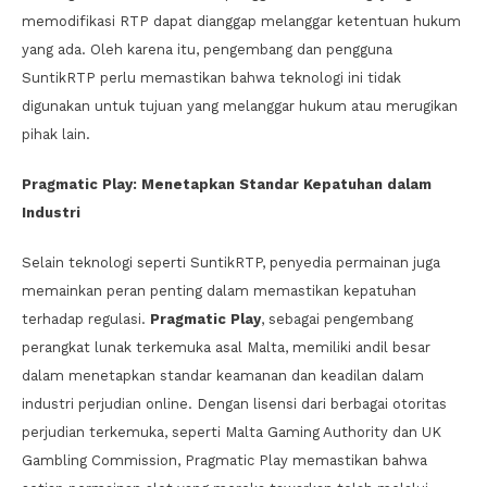
memodifikasi RTP dapat dianggap melanggar ketentuan hukum
yang ada.
Oleh karena itu, pengembang dan pengguna
SuntikRTP perlu memastikan bahwa teknologi ini tidak
digunakan untuk tujuan yang melanggar hukum atau merugikan
pihak lain.
Pragmatic Play: Menetapkan Standar Kepatuhan dalam
Industri
Selain teknologi seperti SuntikRTP, penyedia permainan juga
memainkan peran penting dalam memastikan kepatuhan
terhadap regulasi.
Pragmatic Play
, sebagai pengembang
perangkat lunak terkemuka asal Malta, memiliki andil besar
dalam menetapkan standar keamanan dan keadilan dalam
industri perjudian online.
Dengan lisensi dari berbagai otoritas
perjudian terkemuka, seperti Malta Gaming Authority dan UK
Gambling Commission, Pragmatic Play memastikan bahwa