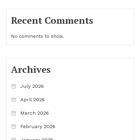
Recent Comments
No comments to show.
Archives
July 2026
April 2026
March 2026
February 2026
January 2026