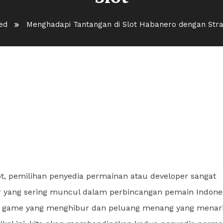
ed
Menghadapi Tantangan di Slot Habanero dengan Strat
ot Habanero dengan Strategi
t, pemilihan penyedia permainan atau developer sangat
yang sering muncul dalam perbincangan pemain Indone
game yang menghibur dan peluang menang yang menari