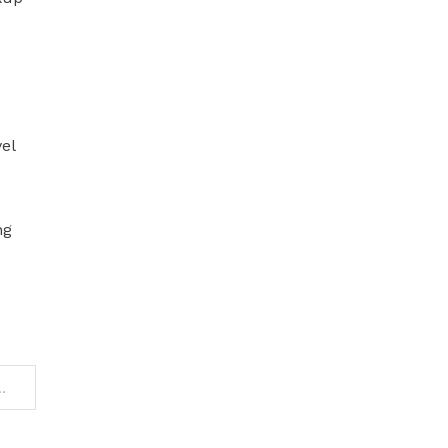
el
ng
nan Slot Online Situs Gacor Malam Ini