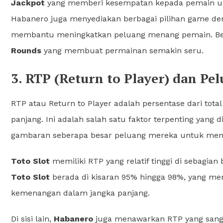
Jackpot
yang memberi kesempatan kepada pemain unt
Habanero juga menyediakan berbagai pilihan game d
membantu meningkatkan peluang menang pemain. Beb
Rounds
yang membuat permainan semakin seru.
3.
RTP (Return to Player) dan P
RTP atau Return to Player adalah persentase dari tot
panjang. Ini adalah salah satu faktor terpenting yang
gambaran seberapa besar peluang mereka untuk men
Toto Slot
memiliki RTP yang relatif tinggi di sebagi
Toto Slot
berada di kisaran 95% hingga 98%, yang me
kemenangan dalam jangka panjang.
Di sisi lain,
Habanero
juga menawarkan RTP yang sanga