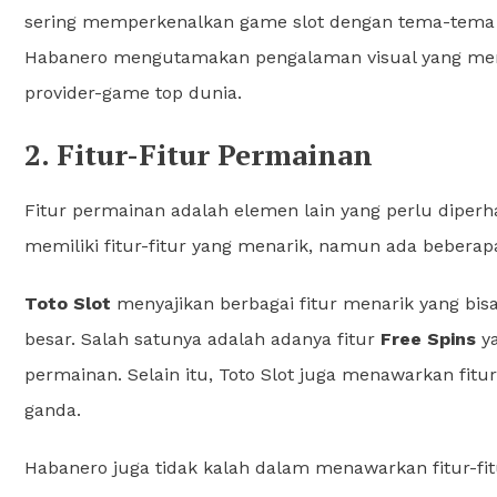
sering memperkenalkan game slot dengan tema-tema eks
Habanero mengutamakan pengalaman visual yang memik
provider-game top dunia.
2.
Fitur-Fitur Permainan
Fitur permainan adalah elemen lain yang perlu diperha
memiliki fitur-fitur yang menarik, namun ada bebera
Toto Slot
menyajikan berbagai fitur menarik yang b
besar. Salah satunya adalah adanya fitur
Free Spins
ya
permainan. Selain itu, Toto Slot juga menawarkan fitu
ganda.
Habanero juga tidak kalah dalam menawarkan fitur-fit