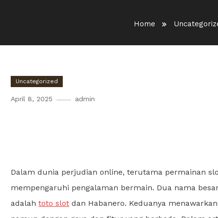
Home
Uncategoriz
Uncategorized
April 8, 2025
admin
Menghadapi Tantangan di Sl
Cerdas di Toto Slot
Dalam dunia perjudian online, terutama permainan slo
mempengaruhi pengalaman bermain. Dua nama besar 
adalah
toto slot
dan Habanero. Keduanya menawarkan 