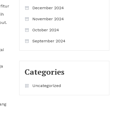
fitur
December 2024
ih
November 2024
but.
October 2024
September 2024
ai
ga
Categories
Uncategorized
yang