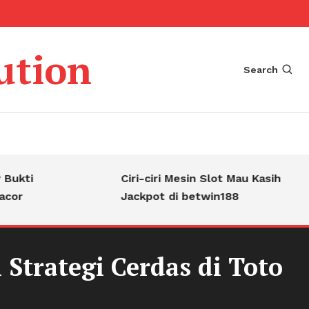
ution
Search
kti
Ciri-ciri Mesin Slot Mau Kasih
r
Jackpot di betwin188
trategi Cerdas di Toto