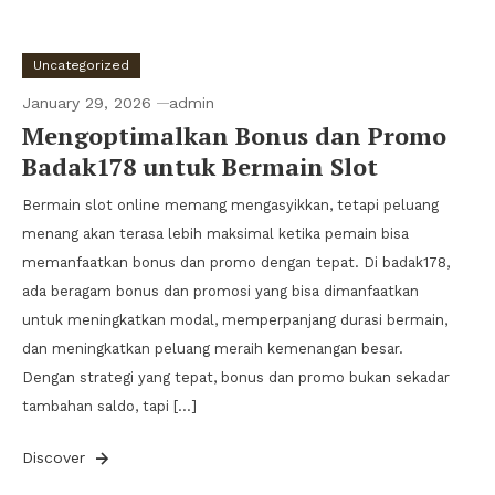
Uncategorized
January 29, 2026
admin
Mengoptimalkan Bonus dan Promo
Badak178 untuk Bermain Slot
Bermain slot online memang mengasyikkan, tetapi peluang
menang akan terasa lebih maksimal ketika pemain bisa
memanfaatkan bonus dan promo dengan tepat. Di badak178,
ada beragam bonus dan promosi yang bisa dimanfaatkan
untuk meningkatkan modal, memperpanjang durasi bermain,
dan meningkatkan peluang meraih kemenangan besar.
Dengan strategi yang tepat, bonus dan promo bukan sekadar
tambahan saldo, tapi […]
Discover