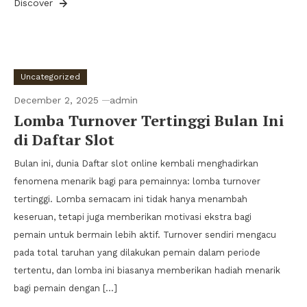
Discover
Uncategorized
December 2, 2025
admin
Lomba Turnover Tertinggi Bulan Ini
di Daftar Slot
Bulan ini, dunia Daftar slot online kembali menghadirkan
fenomena menarik bagi para pemainnya: lomba turnover
tertinggi. Lomba semacam ini tidak hanya menambah
keseruan, tetapi juga memberikan motivasi ekstra bagi
pemain untuk bermain lebih aktif. Turnover sendiri mengacu
pada total taruhan yang dilakukan pemain dalam periode
tertentu, dan lomba ini biasanya memberikan hadiah menarik
bagi pemain dengan […]