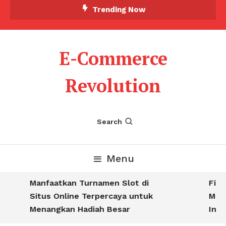
Skip
Trending Now
To
Content
E-Commerce
Revolution
Search
Menu
Manfaatkan Turnamen Slot di
Fitu
Situs Online Terpercaya untuk
Meng
Menangkan Hadiah Besar
Indo