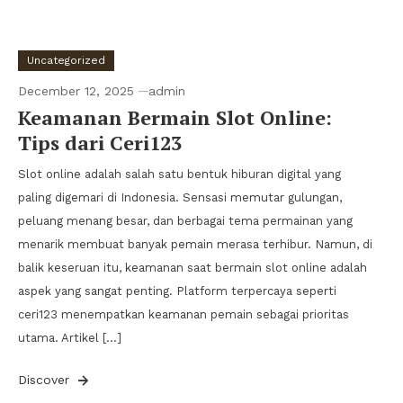
Uncategorized
December 12, 2025
admin
Keamanan Bermain Slot Online:
Tips dari Ceri123
Slot online adalah salah satu bentuk hiburan digital yang
paling digemari di Indonesia. Sensasi memutar gulungan,
peluang menang besar, dan berbagai tema permainan yang
menarik membuat banyak pemain merasa terhibur. Namun, di
balik keseruan itu, keamanan saat bermain slot online adalah
aspek yang sangat penting. Platform terpercaya seperti
ceri123 menempatkan keamanan pemain sebagai prioritas
utama. Artikel […]
Discover