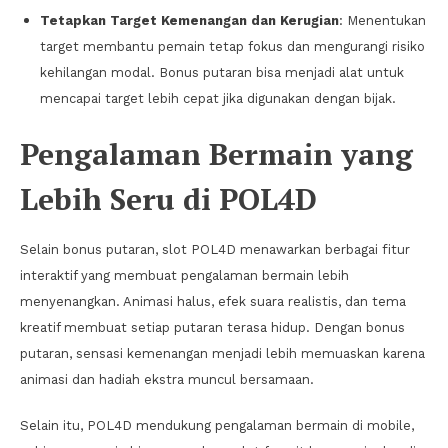
Tetapkan Target Kemenangan dan Kerugian
: Menentukan
target membantu pemain tetap fokus dan mengurangi risiko
kehilangan modal. Bonus putaran bisa menjadi alat untuk
mencapai target lebih cepat jika digunakan dengan bijak.
Pengalaman Bermain yang
Lebih Seru di POL4D
Selain bonus putaran, slot POL4D menawarkan berbagai fitur
interaktif yang membuat pengalaman bermain lebih
menyenangkan. Animasi halus, efek suara realistis, dan tema
kreatif membuat setiap putaran terasa hidup. Dengan bonus
putaran, sensasi kemenangan menjadi lebih memuaskan karena
animasi dan hadiah ekstra muncul bersamaan.
Selain itu, POL4D mendukung pengalaman bermain di mobile,