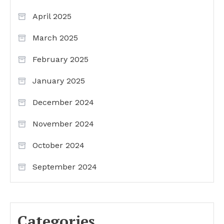
April 2025
March 2025
February 2025
January 2025
December 2024
November 2024
October 2024
September 2024
Categories