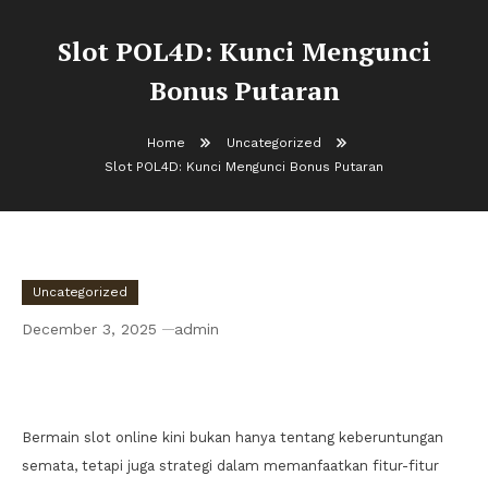
Slot POL4D: Kunci Mengunci
Bonus Putaran
Home
Uncategorized
Slot POL4D: Kunci Mengunci Bonus Putaran
Uncategorized
December 3, 2025
admin
Slot POL4D: Kunci Mengunci Bonus Putaran
Bermain slot online kini bukan hanya tentang keberuntungan
semata, tetapi juga strategi dalam memanfaatkan fitur-fitur