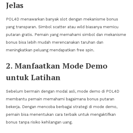
Jelas
POL4D menawarkan banyak slot dengan mekanisme bonus
yang transparan. Simbol scatter atau wild biasanya memicu
putaran gratis. Pemain yang memahami simbol dan mekanisme
bonus bisa lebih mudah merencanakan taruhan dan
meningkatkan peluang mendapatkan free spin.
2. Manfaatkan Mode Demo
untuk Latihan
Sebelum bermain dengan modal asli, mode demo di POL4D
membantu pemain memahami bagaimana bonus putaran
bekerja. Dengan mencoba berbagai strategi di mode demo,
pemain bisa menentukan cara terbaik untuk mengaktifkan
bonus tanpa risiko kehilangan uang.