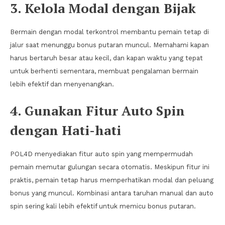
3. Kelola Modal dengan Bijak
Bermain dengan modal terkontrol membantu pemain tetap di
jalur saat menunggu bonus putaran muncul. Memahami kapan
harus bertaruh besar atau kecil, dan kapan waktu yang tepat
untuk berhenti sementara, membuat pengalaman bermain
lebih efektif dan menyenangkan.
4. Gunakan Fitur Auto Spin
dengan Hati-hati
POL4D menyediakan fitur auto spin yang mempermudah
pemain memutar gulungan secara otomatis. Meskipun fitur ini
praktis, pemain tetap harus memperhatikan modal dan peluang
bonus yang muncul. Kombinasi antara taruhan manual dan auto
spin sering kali lebih efektif untuk memicu bonus putaran.