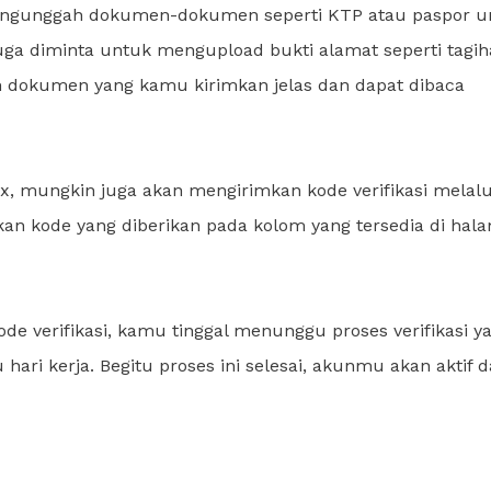
engunggah dokumen-dokumen seperti KTP atau paspor u
juga diminta untuk mengupload bukti alamat seperti tagi
an dokumen yang kamu kirimkan jelas dan dapat dibaca
x, mungkin juga akan mengirimkan kode verifikasi melalu
n kode yang diberikan pada kolom yang tersedia di hal
verifikasi, kamu tinggal menunggu proses verifikasi y
ri kerja. Begitu proses ini selesai, akunmu akan aktif 