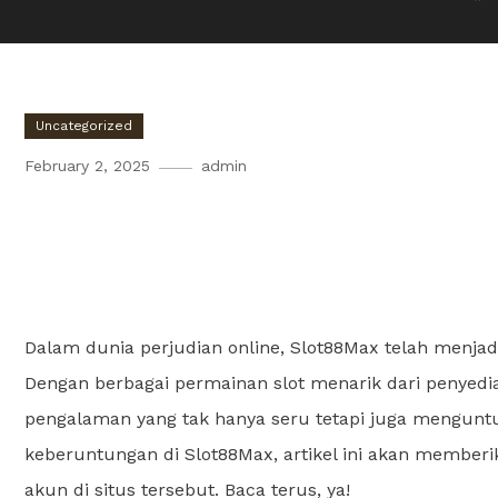
Uncategorized
February 2, 2025
admin
Panduan Registrasi dan Veri
Dalam dunia perjudian online, Slot88Max telah menjadi
Dengan berbagai permainan slot menarik dari penyedia
pengalaman yang tak hanya seru tetapi juga mengunt
keberuntungan di Slot88Max, artikel ini akan memberi
akun di situs tersebut. Baca terus, ya!