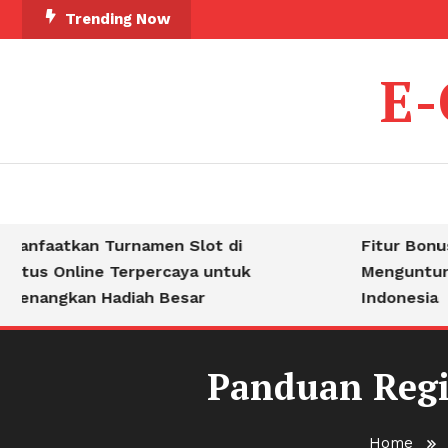
Skip
Trending Now
To
Content
E-
nfaatkan Turnamen Slot di
Fitur Bonus y
tus Online Terpercaya untuk
Menguntungka
nangkan Hadiah Besar
Indonesia
Panduan Regis
Home