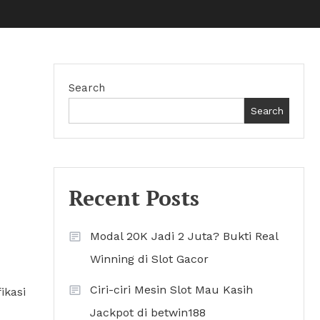
Search
Search
Recent Posts
Modal 20K Jadi 2 Juta? Bukti Real
Winning di Slot Gacor
Ciri-ciri Mesin Slot Mau Kasih
ikasi
Jackpot di betwin188