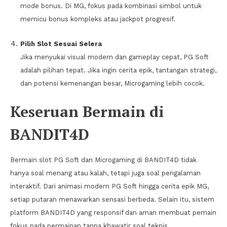
mode bonus. Di MG, fokus pada kombinasi simbol untuk
memicu bonus kompleks atau jackpot progresif.
Pilih Slot Sesuai Selera
Jika menyukai visual modern dan gameplay cepat, PG Soft
adalah pilihan tepat. Jika ingin cerita epik, tantangan strategi,
dan potensi kemenangan besar, Microgaming lebih cocok.
Keseruan Bermain di
BANDIT4D
Bermain slot PG Soft dan Microgaming di BANDIT4D tidak
hanya soal menang atau kalah, tetapi juga soal pengalaman
interaktif. Dari animasi modern PG Soft hingga cerita epik MG,
setiap putaran menawarkan sensasi berbeda. Selain itu, sistem
platform BANDIT4D yang responsif dan aman membuat pemain
fokus pada permainan tanpa khawatir soal teknis.