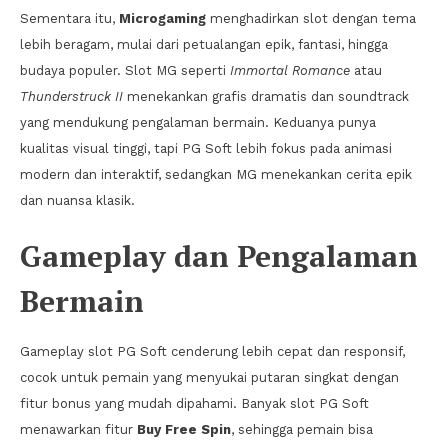
Sementara itu,
Microgaming
menghadirkan slot dengan tema
lebih beragam, mulai dari petualangan epik, fantasi, hingga
budaya populer. Slot MG seperti
Immortal Romance
atau
Thunderstruck II
menekankan grafis dramatis dan soundtrack
yang mendukung pengalaman bermain. Keduanya punya
kualitas visual tinggi, tapi PG Soft lebih fokus pada animasi
modern dan interaktif, sedangkan MG menekankan cerita epik
dan nuansa klasik.
Gameplay dan Pengalaman
Bermain
Gameplay slot PG Soft cenderung lebih cepat dan responsif,
cocok untuk pemain yang menyukai putaran singkat dengan
fitur bonus yang mudah dipahami. Banyak slot PG Soft
menawarkan fitur
Buy Free Spin
, sehingga pemain bisa