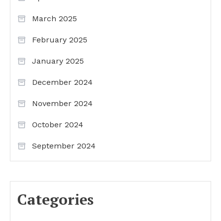
March 2025
February 2025
January 2025
December 2024
November 2024
October 2024
September 2024
Categories