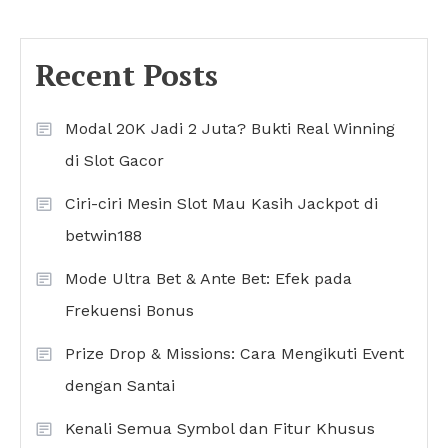
Recent Posts
Modal 20K Jadi 2 Juta? Bukti Real Winning
di Slot Gacor
Ciri-ciri Mesin Slot Mau Kasih Jackpot di
betwin188
Mode Ultra Bet & Ante Bet: Efek pada
Frekuensi Bonus
Prize Drop & Missions: Cara Mengikuti Event
dengan Santai
Kenali Semua Symbol dan Fitur Khusus