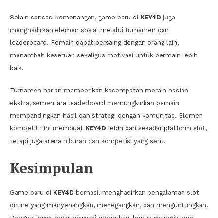
Selain sensasi kemenangan, game baru di
KEY4D
juga
menghadirkan elemen sosial melalui turnamen dan
leaderboard. Pemain dapat bersaing dengan orang lain,
menambah keseruan sekaligus motivasi untuk bermain lebih
baik.
Turnamen harian memberikan kesempatan meraih hadiah
ekstra, sementara leaderboard memungkinkan pemain
membandingkan hasil dan strategi dengan komunitas. Elemen
kompetitif ini membuat
KEY4D
lebih dari sekadar platform slot,
tetapi juga arena hiburan dan kompetisi yang seru.
Kesimpulan
Game baru di
KEY4D
berhasil menghadirkan pengalaman slot
online yang menyenangkan, menegangkan, dan menguntungkan.
Dengan tema segar, animasi memukau, bonus menarik, dan