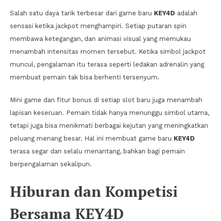
Salah satu daya tarik terbesar dari game baru
KEY4D
adalah
sensasi ketika jackpot menghampiri. Setiap putaran spin
membawa ketegangan, dan animasi visual yang memukau
menambah intensitas momen tersebut. Ketika simbol jackpot
muncul, pengalaman itu terasa seperti ledakan adrenalin yang
membuat pemain tak bisa berhenti tersenyum.
Mini game dan fitur bonus di setiap slot baru juga menambah
lapisan keseruan. Pemain tidak hanya menunggu simbol utama,
tetapi juga bisa menikmati berbagai kejutan yang meningkatkan
peluang menang besar. Hal ini membuat game baru
KEY4D
terasa segar dan selalu menantang, bahkan bagi pemain
berpengalaman sekalipun.
Hiburan dan Kompetisi
Bersama KEY4D