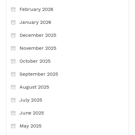
February 2026
January 2026
December 2025
November 2025
October 2025
September 2025
August 2025
July 2025
June 2025
May 2025