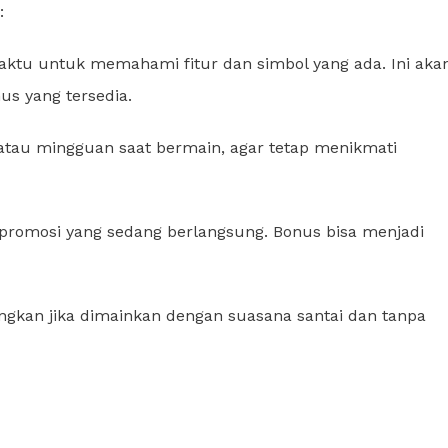
:
aktu untuk memahami fitur dan simbol yang ada. Ini aka
s yang tersedia.
 atau mingguan saat bermain, agar tetap menikmati
a promosi yang sedang berlangsung. Bonus bisa menjadi
angkan jika dimainkan dengan suasana santai dan tanpa