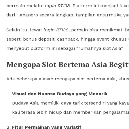
bermain melalui
login RT138
. Platform ini menjadi fa
dari Habanero secara lengkap, tampilan antarmuka yan
Selain itu, lewat
login RT138
, pemain bisa menikmati 
seperti bonus deposit, cashback, hingga event khusus
menyebut platform ini sebagai “rumahnya slot Asia”.
Mengapa Slot Bertema Asia Begit
Ada beberapa alasan mengapa slot bertema Asia, khusu
Visual dan Nuansa Budaya yang Menarik
Budaya Asia memiliki daya tarik tersendiri yang kaya
kali terasa lebih hidup dan memberikan pengalaman
Fitur Permainan yang Variatif