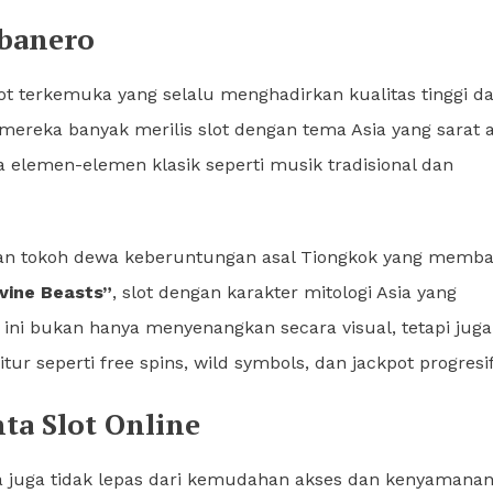
abanero
ot terkemuka yang selalu menghadirkan kualitas tinggi d
mereka banyak merilis slot dengan tema Asia yang sarat 
ga elemen-elemen klasik seperti musik tradisional dan
ngan tokoh dewa keberuntungan asal Tiongkok yang memb
ivine Beasts”
, slot dengan karakter mitologi Asia yang
ini bukan hanya menyenangkan secara visual, tetapi juga
r seperti free spins, wild symbols, dan jackpot progresif
nta Slot Online
a juga tidak lepas dari kemudahan akses dan kenyamana