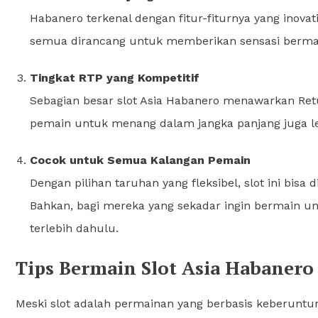
Habanero terkenal dengan fitur-fiturnya yang inova
semua dirancang untuk memberikan sensasi berma
Tingkat RTP yang Kompetitif
Sebagian besar slot Asia Habanero menawarkan Retur
pemain untuk menang dalam jangka panjang juga le
Cocok untuk Semua Kalangan Pemain
Dengan pilihan taruhan yang fleksibel, slot ini bi
Bahkan, bagi mereka yang sekadar ingin bermain 
terlebih dahulu.
Tips Bermain Slot Asia Habanero
Meski slot adalah permainan yang berbasis keberunt