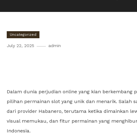
Uncategorized
July 22, 2025
admin
Slot Bertema Asia Habanero 
Daun
Dalam dunia perjudian online yang kian berkembang 
pilihan permainan slot yang unik dan menarik. Salah 
dari provider Habanero, terutama ketika dimainkan le
visual memukau, dan fitur permainan yang menghibur, s
Indonesia.