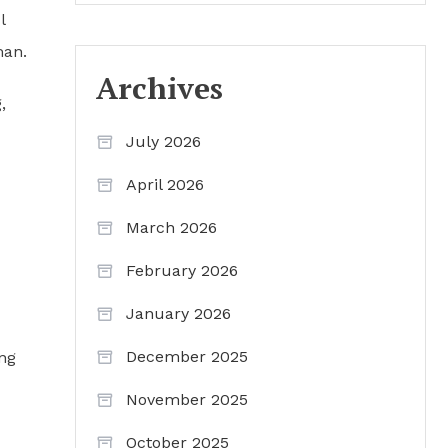
l
man.
Archives
,
July 2026
April 2026
March 2026
February 2026
January 2026
December 2025
ing
November 2025
October 2025