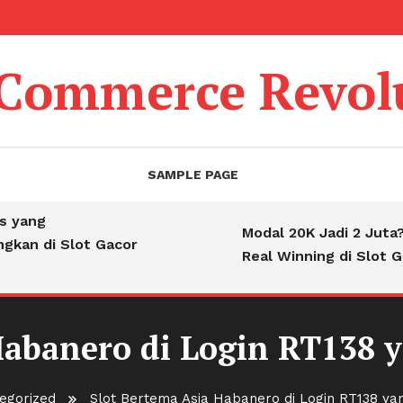
Commerce Revol
SAMPLE PAGE
yang
Modal 20K Jadi 2 Juta? B
n di Slot Gacor
Real Winning di Slot Gac
Habanero di Login RT138 
egorized
Slot Bertema Asia Habanero di Login RT138 ya